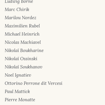
Ludwig Börne
Marc Chirik
Marilou Nordez
Maximilien Rubel
Michael Heinrich
Nicolas Machiavel
Nikolaï Boukharine
Nikolaï Ossinski
Nikolaï Soukhanov
Noel Ignatiev
Ottorino Perrone dit Vercesi
Paul Mattick
Pierre Monatte