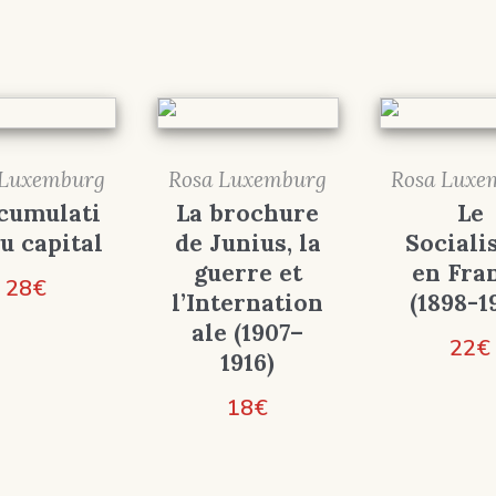
 Luxemburg
Rosa Luxemburg
Rosa Luxe
ccumulati
La brochure
Le
u capital
de Junius, la
Social
guerre et
en Fra
28
€
l’Internation
(1898-1
ale (1907–
22
€
1916)
18
€