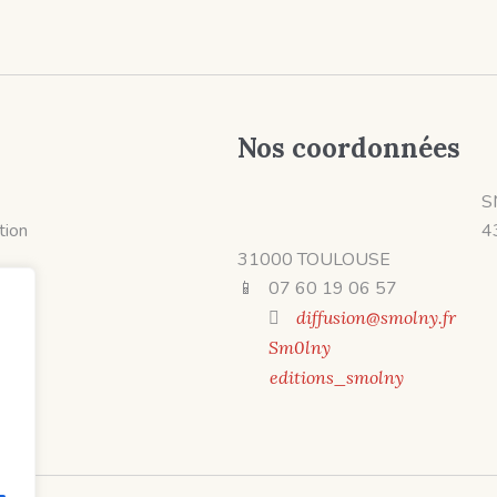
Nos coordonnées
S
ition
4
31000 TOULOUSE
📱 07 60 19 06 57
diffusion@smolny.fr
Sm0lny
editions_smolny