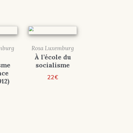
mburg
Rosa Luxemburg
À l’école du
isme
socialisme
nce
22
€
912)