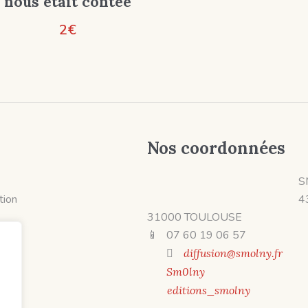
nous était contée
2
€
Nos coordonnées
S
ition
4
31000 TOULOUSE
📱 07 60 19 06 57
diffusion@smolny.fr
Sm0lny
editions_smolny