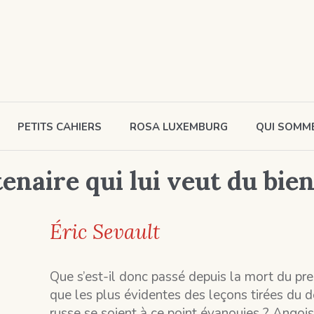
PETITS CAHIERS
ROSA LUXEMBURG
QUI SOMM
enaire qui lui veut du bie
Éric Sevault
Que s’est-il donc passé depuis la mort du pr
que les plus évidentes des leçons tirées du d
russe se soient à ce point évanouies ? Angoi