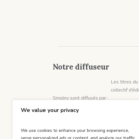
Notre diffuseur
Les titres du
collectif d’éd
Smolny sont diffusés par :
Hobo Diffusion
We value your privacy
et distribués par :
DOD & Cie
We use cookies to enhance your browsing experience,
serve personalized ads or content, and analyze our traffic.