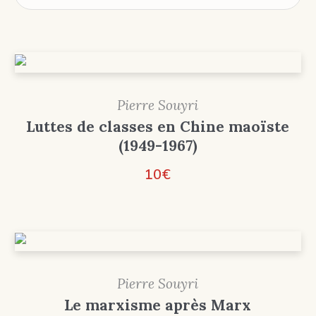
au
plus
ancien
Pierre Souyri
Luttes de classes en Chine maoïste
(1949-1967)
10
€
Pierre Souyri
Le marxisme après Marx