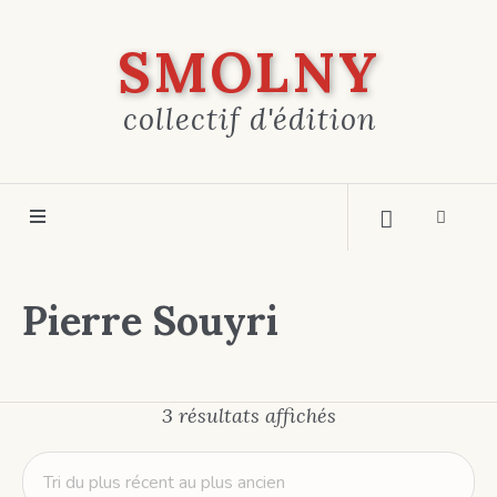
SMOLNY
collectif d'édition
Pierre Souyri
Trié
3 résultats affichés
du
plus
récent