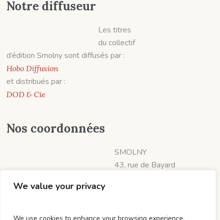
Notre diffuseur
Les titres
du collectif
d’édition Smolny sont diffusés par :
Hobo Diffusion
et distribués par :
DOD & Cie
Nos coordonnées
SMOLNY
43, rue de Bayard
31000 TOULOUSE
We value your privacy
📱 07 60 19 06 57
diffusion@smolny.fr
Sm0lny
We use cookies to enhance your browsing experience,