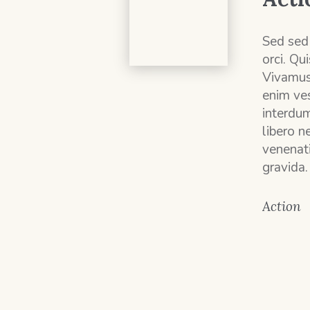
Sed sed
orci. Q
Vivamus
enim ves
interdum
libero n
venenati
gravida.
Action