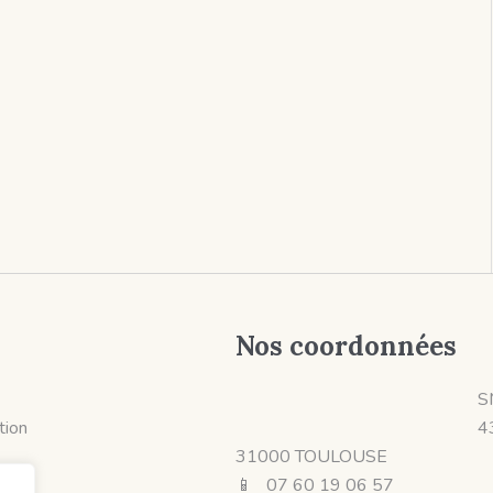
Nos coordonnées
S
ition
4
31000 TOULOUSE
📱 07 60 19 06 57