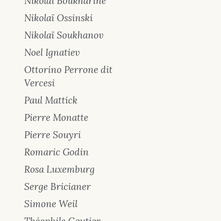
Nikolaï Boukharine
Nikolaï Ossinski
Nikolaï Soukhanov
Noel Ignatiev
Ottorino Perrone dit
Vercesi
Paul Mattick
Pierre Monatte
Pierre Souyri
Romaric Godin
Rosa Luxemburg
Serge Bricianer
Simone Weil