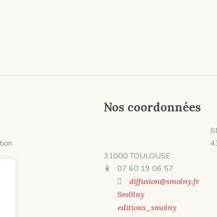
Nos coordonnées
S
ition
4
31000 TOULOUSE
📱 07 60 19 06 57
diffusion@smolny.fr
Sm0lny
editions_smolny