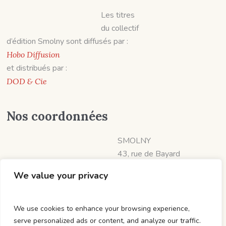
Les titres
du collectif
d’édition Smolny sont diffusés par :
Hobo Diffusion
et distribués par :
DOD & Cie
Nos coordonnées
SMOLNY
43, rue de Bayard
31000 TOULOUSE
We value your privacy
📱 07 60 19 06 57
diffusion@smolny.fr
Sm0lny
We use cookies to enhance your browsing experience,
editions_smolny
serve personalized ads or content, and analyze our traffic.