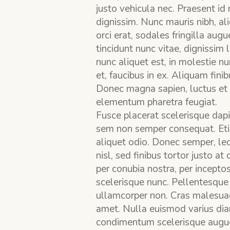
justo vehicula nec. Praesent id n
dignissim. Nunc mauris nibh, al
orci erat, sodales fringilla aug
tincidunt nunc vitae, dignissi
nunc aliquet est, in molestie nu
et, faucibus in ex. Aliquam fin
Donec magna sapien, luctus et 
elementum pharetra feugiat.
Fusce placerat scelerisque dap
sem non semper consequat. Etia
aliquet odio. Donec semper, leo
nisl, sed finibus tortor justo a
per conubia nostra, per incept
scelerisque nunc. Pellentesque 
ullamcorper non. Cras malesuad
amet. Nulla euismod varius dia
condimentum scelerisque augue