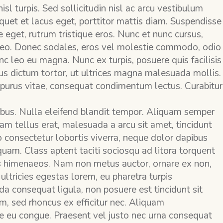
isl turpis. Sed sollicitudin nisl ac arcu vestibulum
iquet et lacus eget, porttitor mattis diam. Suspendisse
ue eget, rutrum tristique eros. Nunc et nunc cursus,
m leo. Donec sodales, eros vel molestie commodo, odio
nc leo eu magna. Nunc ex turpis, posuere quis facilisis
ibus dictum tortor, ut ultrices magna malesuada mollis.
purus vitae, consequat condimentum lectus. Curabitur
ibus. Nulla eleifend blandit tempor. Aliquam semper
m tellus erat, malesuada a arcu sit amet, tincidunt
 consectetur lobortis viverra, neque dolor dapibus
t quam. Class aptent taciti sociosqu ad litora torquent
os himenaeos. Nam non metus auctor, ornare ex non,
ultricies egestas lorem, eu pharetra turpis
a consequat ligula, non posuere est tincidunt sit
m, sed rhoncus ex efficitur nec. Aliquam
 eu congue. Praesent vel justo nec urna consequat