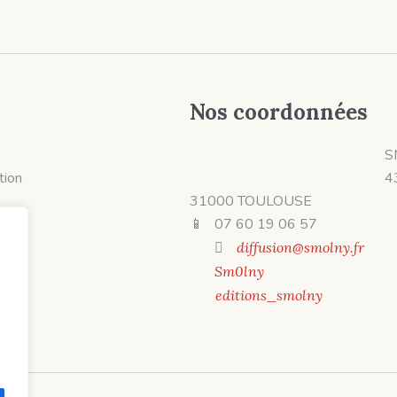
Nos coordonnées
S
ition
4
31000 TOULOUSE
📱 07 60 19 06 57
diffusion@smolny.fr
Sm0lny
editions_smolny