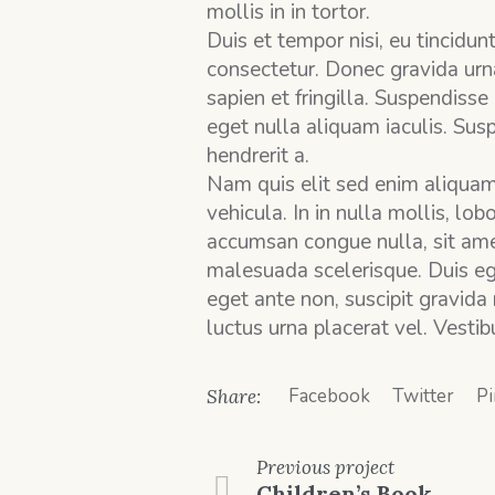
mollis in in tortor.
Duis et tempor nisi, eu tincidu
consectetur. Donec gravida urna 
sapien et fringilla. Suspendiss
eget nulla aliquam iaculis. Susp
hendrerit a.
Nam quis elit sed enim aliquam
vehicula. In in nulla mollis, lo
accumsan congue nulla, sit amet
malesuada scelerisque. Duis ege
eget ante non, suscipit gravida
luctus urna placerat vel. Vesti
Facebook
Twitter
Pi
Share:
Previous
project
Children’s Book